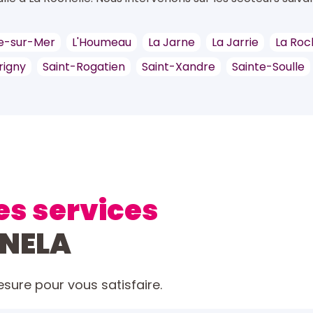
e-sur-Mer
L'Houmeau
La Jarne
La Jarrie
La Roc
rigny
Saint-Rogatien
Saint-Xandre
Sainte-Soulle
es services
ONELA
ure pour vous satisfaire.