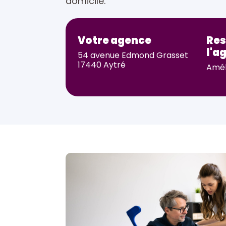
domicile.
Votre agence
Res
l'a
54 avenue Edmond Grasset
17440 Aytré
Amél