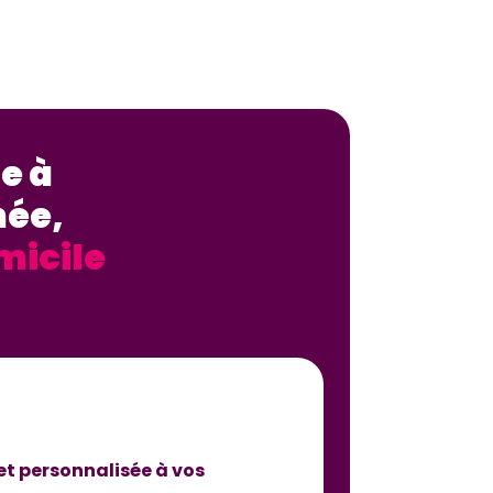
e à
née,
micile
et personnalisée à vos