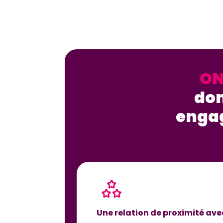
ON
dom
enga
Une relation de proximité av