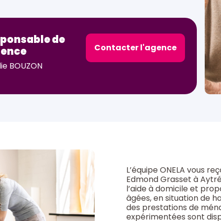
ponsable de
Contacter l'agence
gence
ie BOUZON
L’équipe ONELA vous reço
Edmond Grasset à Aytré.
l’aide à domicile et pro
âgées, en situation de h
des prestations de ménag
expérimentées sont dispo