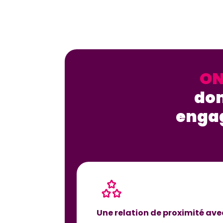
ON
dom
enga
Une relation de proximité av