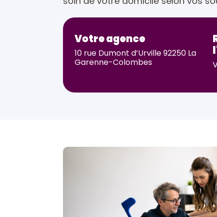
soin de votre domicile selon vos so
Votre agence
10 rue Dumont d’Urville 92250 La
Garenne-Colombes
V