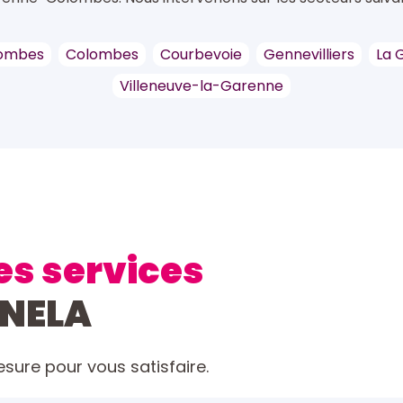
lombes
Colombes
Courbevoie
Gennevilliers
La 
Villeneuve-la-Garenne
es services
ONELA
ure pour vous satisfaire.