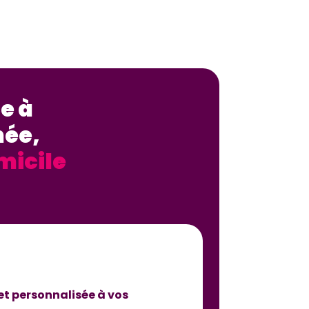
e à
née,
micile
et personnalisée à vos