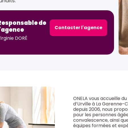
uhaits.
Responsable de
Contacter l'agence
l'agence
irginie DORÉ
ONELA vous accueille du 
d’Urville à La Garenne-C
depuis 2006, nous prop
pour les personnes âgée
convalescence, ainsi qu
équipes formées et expér