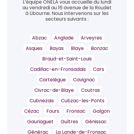
L’équipe ONELA vous accueille du lundi
au vendredi au 16 avenue de la Roudet
à Libourne. Nous intervenons sur les
secteurs suivants :
Abzac
Anglade
Arveyres
Asques
Bayas
Blaye
Bonzac
Braud-et-Saint-Louis
Cadillac-en-Fronsadais
Cars
Cartelègue
Cavignac
Civrac-de-Blaye
Coutras
Cubnezais
Cubzac-les-Ponts
Cézac
Fours
Fronsac
Galgon
Gauriaguet
Guîtres
Génissac
Générac
La Lande-de-Fronsac