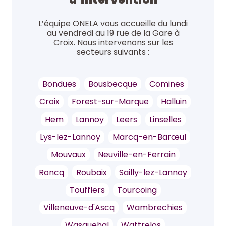
L’équipe ONELA vous accueille du lundi
au vendredi au 19 rue de la Gare à
Croix. Nous intervenons sur les
secteurs suivants :
Bondues
Bousbecque
Comines
Croix
Forest-sur-Marque
Halluin
Hem
Lannoy
Leers
Linselles
Lys-lez-Lannoy
Marcq-en-Barœul
Mouvaux
Neuville-en-Ferrain
Roncq
Roubaix
Sailly-lez-Lannoy
Toufflers
Tourcoing
Villeneuve-d'Ascq
Wambrechies
Wasquehal
Wattrelos