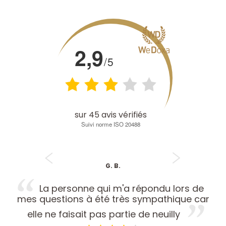
2,9
/5
sur
45
avis vérifiés
Suivi norme ISO 20488
G. B.
La personne qui m'a répondu lors de
l
mes questions à été très sympathique car
d
elle ne faisait pas partie de neuilly